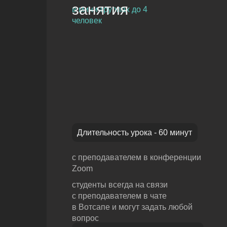
занятия
в мини-группах до 4
человек
Длительность урока - 60 минут
с преподавателем в конференции
Zoom
студенты всегда на связи
с преподавателем в чате
в Вотсапе и могут задать любой
вопрос